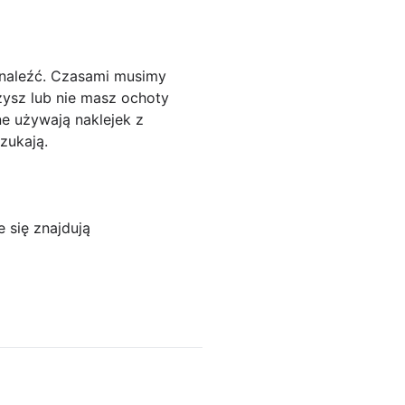
 znaleźć. Czasami musimy
szysz lub nie masz ochoty
ne używają naklejek z
zukają.
 się znajdują