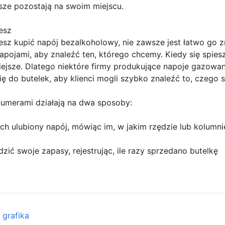
wsze pozostają na swoim miejscu.
esz
cesz kupić napój bezalkoholowy, nie zawsze jest łatwo go
 napojami, aby znaleźć ten, którego chcemy. Kiedy się spie
dniejsze. Dlatego niektóre firmy produkujące napoje gazowa
ię do butelek, aby klienci mogli szybko znaleźć to, czego s
numerami działają na dwa sposoby:
ch ulubiony napój, mówiąc im, w jakim rzędzie lub kolumnie
zić swoje zapasy, rejestrując, ile razy sprzedano butelkę
 grafika