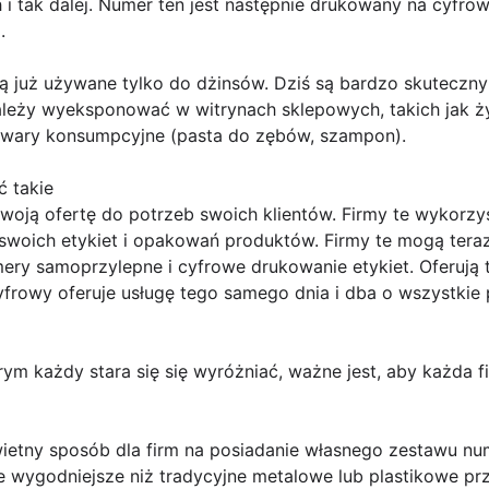
 i tak dalej. Numer ten jest następnie drukowany na cyfrow
.
są już używane tylko do dżinsów. Dziś są bardzo skutec
ależy wyeksponować w witrynach sklepowych, takich jak ży
 towary konsumpcyjne (pasta do zębów, szampon).
ć takie
woją ofertę do potrzeb swoich klientów. Firmy te wykorzy
woich etykiet i opakowań produktów. Firmy te mogą teraz 
ry samoprzylepne i cyfrowe drukowanie etykiet. Oferują te
yfrowy oferuje usługę tego samego dnia i dba o wszystkie
rym każdy stara się się wyróżniać, ważne jest, aby każda f
etny sposób dla firm na posiadanie własnego zestawu num
ie wygodniejsze niż tradycyjne metalowe lub plastikowe pr