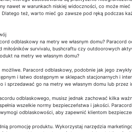
lny nawet w warunkach niskiej widoczności, co może mieć
j. Dlatego też, warto mieć go zawsze pod ręką podczas k
wój
ord odblaskowy na metry we własnym domu? Paracord od
 miłośników survivalu, bushcraftu czy outdoorowych akt
rodukt na metry we własnym domu?
o możliwe. Paracord odblaskowy, podobnie jak jego zwykły
pnym i łatwo dostępnym w sklepach stacjonarnych i inte
 i sprzedawać go na metry we własnym domu lub przez in
acordu odblaskowego, musisz jednak zachować kilka ważn
 spełnia wszelkie normy bezpieczeństwa i jakości. Paraco
ć wymogi odblaskowości, aby zapewnić klientom bezpieczeń
nią promocję produktu. Wykorzystaj narzędzia marketingow