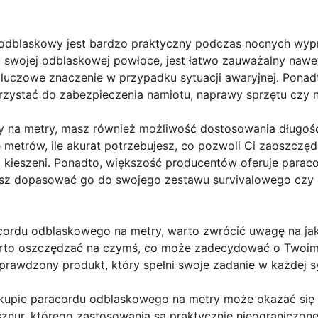
 odblaskowy jest bardzo praktyczny podczas nocnych wyp
i swojej odblaskowej powłoce, jest łatwo zauważalny nawe
luczowe znaczenie w przypadku sytuacji awaryjnej. Ponadt
ystać do zabezpieczenia namiotu, naprawy sprzętu czy na
 na metry, masz również możliwość dostosowania długośc
 metrów, ile akurat potrzebujesz, co pozwoli Ci zaoszczędz
 kieszeni. Ponadto, większość producentów oferuje para
esz dopasować go do swojego zestawu survivalowego czy 
cordu odblaskowego na metry, warto zwrócić uwagę na jak
arto oszczędzać na czymś, co może zadecydować o Twoim
rawdzony produkt, który spełni swoje zadanie w każdej sy
kupie paracordu odblaskowego na metry może okazać się 
znur, którego zastosowania są praktycznie nieograniczone