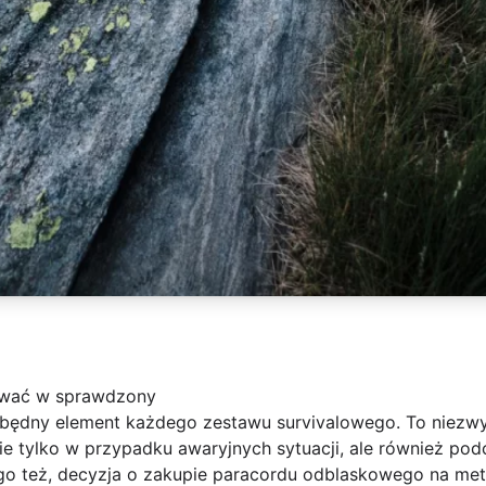
ować w sprawdzony
będny element każdego zestawu survivalowego. To niezwy
ie tylko w przypadku awaryjnych sytuacji, ale również po
go też, decyzja o zakupie paracordu odblaskowego na me