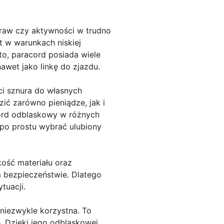
raw czy aktywności w trudno
t w warunkach niskiej
o, paracord posiada wiele
wet jako linkę do zjazdu.
i sznura do własnych
ić zarówno pieniądze, jak i
cord odblaskowy w różnych
po prostu wybrać ulubiony
ość materiału oraz
 bezpieczeństwie. Dlatego
tuacji.
niezwykle korzystna. To
. Dzięki jego odblaskowej