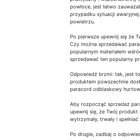
powłoce, jest łatwo zauważa
przypadku sytuacji awaryjne
powietrzu.
Po pierwsze upewnij się że T
Czy można sprzedawać parac
popularnym materiałem wśród
sprzedawać ten popularny p
Odpowiedź brzmi: tak, jest t
produktem powszechnie dostę
paracord odblaskowy hurtowo
Aby rozpocząć sprzedaż par
upewnij się, że Twój produkt
wytrzymały, trwały i spełnia
Po drugie, zadbaj o odpowied