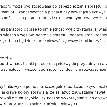
paracord może być stosowana do zabezpieczania sprzętu i
 namiotu, zabezpieczenia plecaka czy nawet jako uchwyt d
yczności, linka paracord będzie niezawodnym towarzyszem 
nki paracord dobrze to umiejętność wykorzystania jej wł
ch wiązania węzłów, ochronie sprzętu i bagażu oraz kreat
zięki temu będziesz mógł cieszyć się wszystkimi korzyściam
acord w
cord w nocy? Linki paracord są niezwykle przydatnym na
wytrzymałości i wszechstronności, są idealnym rozwiązanie
być niezwykle pomocne, szczególnie podczas aktywności 
 jaskrawe kolory sprawiają, że są łatwo zauważalne nawet
tkownikom na szybkie i skuteczne wykorzystanie ich do tw
wet prowadzenia ścieżek oświetleniowych.