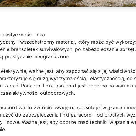
 elastyczności linka
zydatny i wszechstronny materiał, który może być wykorzy
zenie bransoletek survivalowych, po zabezpieczanie sprzę
są praktycznie nieograniczone.
efektywnie, ważne jest, aby zapoznać się z jej właściwośc
rakteryzuje się dużą wytrzymałością i elastycznością, co s
 zadań. Ponadto, linka paracord jest odporna na warunki 
dczas aktywności outdoorowych.
aracord warto zwrócić uwagę na sposób jej wiązania i moco
 użyć do zabezpieczenia linki paracord - od prostych wę
y linowe. Ważne jest, aby dobrze znać techniki wiązania 
ie.