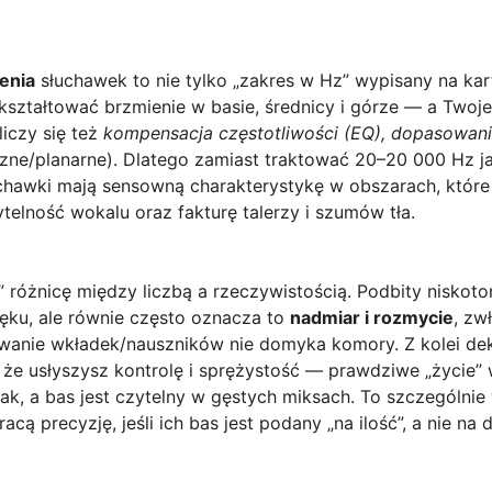
enia
słuchawek to nie tylko „zakres w Hz” wypisany na kart
ukształtować brzmienie w basie, średnicy i górze — a Two
liczy się też
kompensacja częstotliwości (EQ), dopasowan
zne/planarne). Dlatego zamiast traktować 20–20 000 Hz j
uchawki mają sensowną charakterystykę w obszarach, które
telność wokalu oraz fakturę talerzy i szumów tła.
ć” różnicę między liczbą a rzeczywistością. Podbity nisk
ięku, ale równie często oznacza to
nadmiar i rozmycie
, zw
wanie wkładek/nauszników nie domyka komory. Z kolei dekl
 że usłyszysz kontrolę i sprężystość — prawdziwe „życie”
ak, a bas jest czytelny w gęstych miksach. To szczególni
acą precyzję, jeśli ich bas jest podany „na ilość”, a nie na d