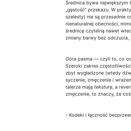
Średnica bywa największym te
„gęstość” przekazu. W prakty
szelesty) nie są przesadnie o
nienaturalnej obecności, mi
średnicę czytelną nawet wted
zmiany barwy bez odczucia, że
Góra pasma — czyli to, co 
Szeroki zakres częstotliwości 
zbyt wygładzone (wtedy dźwię
syczenie, zmęczenie i wrażeni
talerze mają
teksturę
, a reve
zmęczenie, to znaczy, że co
- Kodeki i łączność bezprze