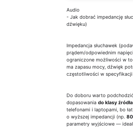
Audio
- Jak dobrać impedancję słuc
dźwięku)
Impedancja słuchawek (pod
prądem/odpowiednim napięcie
ograniczone możliwości w to
ma zapasu mocy, dźwięk potr
częstotliwości w specyfikacj
Do doboru warto podchodzić ni
dopasowania
do klasy źródła
telefonami i laptopami, bo ł
o wyższej impedancji (np.
80
parametry wyjściowe — ideal