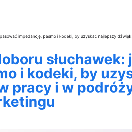
opasować impedancję, pasmo i kodeki, by uzyskać najlepszy dźwię
 doboru słuchawek:
o i kodeki, by uzy
w pracy i w podróż
rketingu