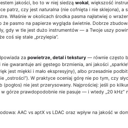
stem jakości, bo to w niej siedzą
wokal
, większość instr
ce patrz, czy jest
naturalna
(nie cofnięta i nie sklejona), a 
stre. Właśnie w okolicach środka pasma najłatwiej o wrażen
mo że pasmo na papierze wygląda świetnie. Dobrze zbudow
y, gdy w tle jest dużo instrumentów — a Twoje uszy powin
 coś się stale „przylepia”.
odpowiada za
powietrze, detal i tekstury
— równie często b
nie gwarantuje ani gęstego brzmienia, ani jakości „sparkle”,
k jest miękki i mało ekspresyjny), albo przesadnie podbit
e „ostrości”). W praktyce oceniaj górę nie po tym, czy sły
rb (pogłos) nie jest przerysowany. Najprościej: jeśli po kil
ś w górze prawdopodobnie nie pasuje — i wtedy „20 kHz” n
wodowa: AAC vs aptX vs LDAC oraz wpływ na jakość w dom