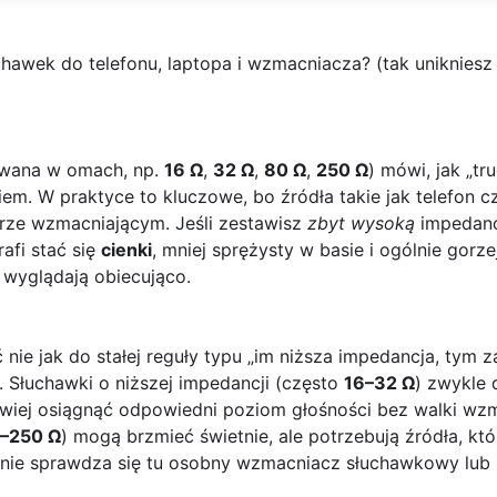
hawek do telefonu, laptopa i wzmacniacza? (tak unikniesz
awana w omach, np.
16 Ω
,
32 Ω
,
80 Ω
,
250 Ω
) mówi, jak „tr
m. W praktyce to kluczowe, bo źródła takie jak telefon c
rze wzmacniającym. Jeśli zestawisz
zbyt wysoką
impedancj
afi stać się
cienki
, mniej sprężysty w basie i ogólnie gorz
i wyglądają obiecująco.
e jak do stałej reguły typu „im niższa impedancja, tym zaw
. Słuchawki o niższej impedancji (często
16–32 Ω
) zwykle 
atwiej osiągnąć odpowiedni poziom głośności bez walki wzm
–250 Ω
) mogą brzmieć świetnie, ale potrzebują źródła, kt
nie sprawdza się tu osobny wzmacniacz słuchawkowy lub mo