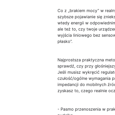
Co z „brakiem mocy” w realny
szybsze pojawianie się znieks
wtedy energii w odpowiednim
ale też to, czy twoje urząd
wyjścia liniowego bez sens
płasko”.
Najprostsza praktyczna metod
sprawdź, czy przy głośniejszy
Jeśli musisz wykręcić regula
czułość/ogólne wymagania pr
impedancji do mobilnych źr
zyskasz to, czego realnie oc
- Pasmo przenoszenia w prakt