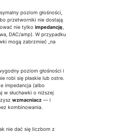
ksymalny poziom głośności,
bo przetworniki nie dostają
ować nie tylko
impedancję
,
kowa, DAC/amp). W przypadku
wki mogą zabrzmieć „na
 wygodny poziom głośności i
 robi się płaskie lub ostre.
że impedancja (albo
 w słuchawki o niższej
czysz
wzmacniacz
— i
s bez kombinowania.
ak nie dać się liczbom z