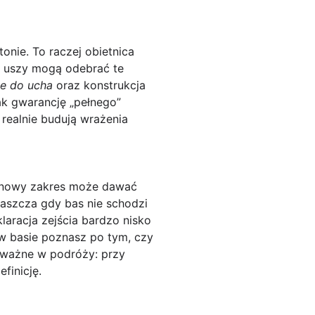
onie. To raczej obietnica
je uszy mogą odebrać te
ie do ucha
oraz konstrukcja
ak gwarancję „pełnego”
 realnie budują wrażenia
otonowy zakres może dawać
łaszcza gdy bas nie schodzi
aracja zejścia bardzo nisko
 w basie poznasz po tym, czy
e ważne w podróży: przy
efinicję.