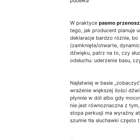
pudełka
W praktyce
pasmo przenosz
tego, jak producent planuje 
deklaracje bardzo różnie, bo 
(zamknięte/otwarte, dynamic
dźwięku, patrz na to, czy sł
odsłuchu: uderzenie basu, czy
Najłatwiej w basie „zobaczy
wrażenie większej ilości dźw
płynnie w dół albo gdy moco
nie jest równoznaczna z tym,
stopa perkusji ma wyraźny at
szumie tła słuchawki często tr