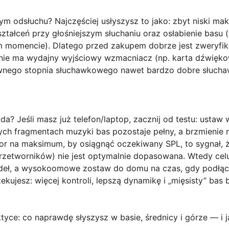
m odsłuchu? Najczęściej usłyszysz to jako: zbyt niski ma
ztałceń przy głośniejszym słuchaniu oraz osłabienie basu (
 momencie). Dlatego przed zakupem dobrze jest zweryfik
zenie ma wydajny wyjściowy wzmacniacz (np. karta dźwię
ownego stopnia słuchawkowego nawet bardzo dobre słucha
a? Jeśli masz już telefon/laptop, zacznij od testu: ustaw
ch fragmentach muzyki bas pozostaje pełny, a brzmienie nie
tor na maksimum, by osiągnąć oczekiwany SPL, to sygnał, 
zetworników) nie jest optymalnie dopasowana. Wtedy celuj
ódeł, a wysokoomowe zostaw do domu na czas, gdy podłą
zekujesz: więcej kontroli, lepszą dynamikę i „mięsisty” ba
yce: co naprawdę słyszysz w basie, średnicy i górze — i j