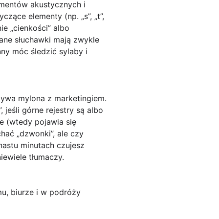
umentów akustycznych i
syczące elementy (np. „s”, „t”,
ie „cienkości” albo
ane słuchawki mają zwykle
ny móc śledzić sylaby i
ywa mylona z marketingiem.
 jeśli górne rejestry są albo
e (wtedy pojawia się
chać „dzwonki”, ale czy
kunastu minutach czujesz
iewiele tłumaczy.
u, biurze i w podróży