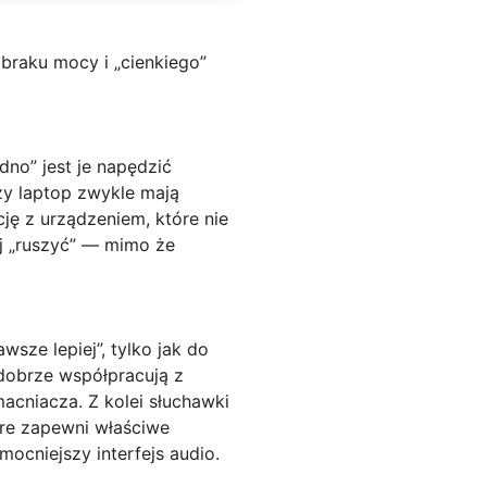
 braku mocy i „cienkiego”
udno” jest je napędzić
zy laptop zwykle mają
ę z urządzeniem, które nie
ej „ruszyć” — mimo że
sze lepiej”, tylko jak do
dobrze współpracują z
acniacza. Z kolei słuchawki
óre zapewni właściwe
cniejszy interfejs audio.