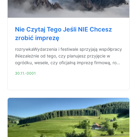
Nie Czytaj Tego Jeśli NIE Chcesz
zrobić imprezę
rozrywkaWydarzenia i festiwale sprzyjają współpracy
iNiezależnie od tego, czy planujesz przyjęcie w
ogródku, wesele, czy oficjalną imprezę firmową, ro...
30.11.-0001