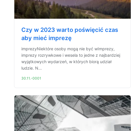
Czy w 2023 warto poświęcić czas
aby mieć imprezę
imprezyNiektóre osoby mogą nie być wImprezy,
imprezy rozrywkowe i wesela to jedne z najbardziej
wyjątkowych wydarzeń, w których biorą udział
ludzie. N...
30.11.-0001