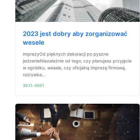
2023 jest dobry aby zorganizować
wesele
imprezyOd pięknych dekoracji po pyszne
jedzenieNiezależnie od tego, czy planujesz przyjęcie
w ogródku, wesele, czy oficjalną imprezę firmową,
rozrywka...
30.11.-0001