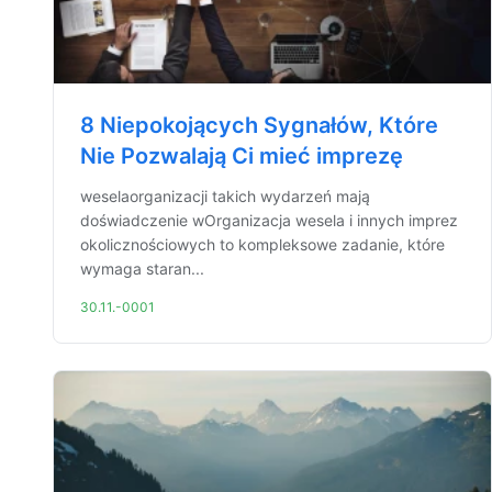
8 Niepokojących Sygnałów, Które
Nie Pozwalają Ci mieć imprezę
weselaorganizacji takich wydarzeń mają
doświadczenie wOrganizacja wesela i innych imprez
okolicznościowych to kompleksowe zadanie, które
wymaga staran...
30.11.-0001