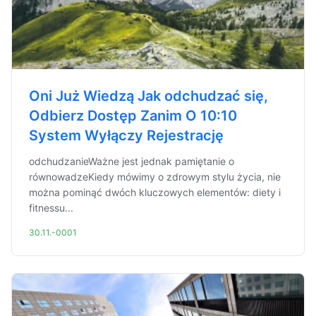
Oni Już Wiedzą Jak odchudzać się,
Odbierz Dostęp Zanim O 10:10
System Wyłączy Rejestrację
odchudzanieWażne jest jednak pamiętanie o
równowadzeKiedy mówimy o zdrowym stylu życia, nie
można pominąć dwóch kluczowych elementów: diety i
fitnessu...
30.11.-0001