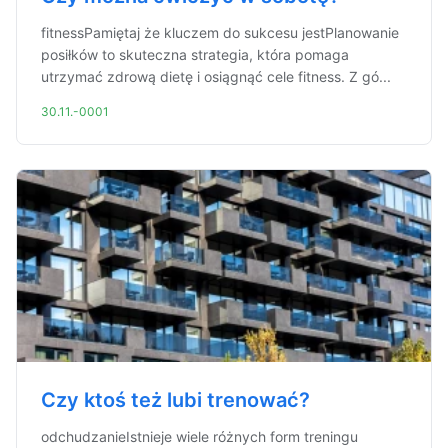
fitnessPamiętaj że kluczem do sukcesu jestPlanowanie
posiłków to skuteczna strategia, która pomaga
utrzymać zdrową dietę i osiągnąć cele fitness. Z gó...
30.11.-0001
Czy ktoś też lubi trenować?
odchudzanieIstnieje wiele różnych form treningu