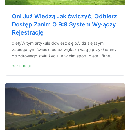
Oni Już Wiedzą Jak ćwiczyć, Odbierz
Dostęp Zanim O 9:9 System Wyłączy
Rejestrację
dietyW tym artykule dowiesz się oW dzisiejszym
zabieganym świecie coraz większą wagę przykładamy
do zdrowego stylu życia, a w nim sport, dieta i fitne...
30.11.-0001