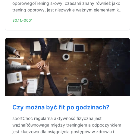
oporowegoTrening siłowy, czasami znany również jako
trening oporowy, jest niezwykle ważnym elementem k...
30.11.-0001
Czy można być fit po godzinach?
sportChoć regularna aktywność fizyczna jest
ważnaRównowaga między treningiem a odpoczynkiem
jest kluczowa dla osiągnięcia postępów w zdrowiu i