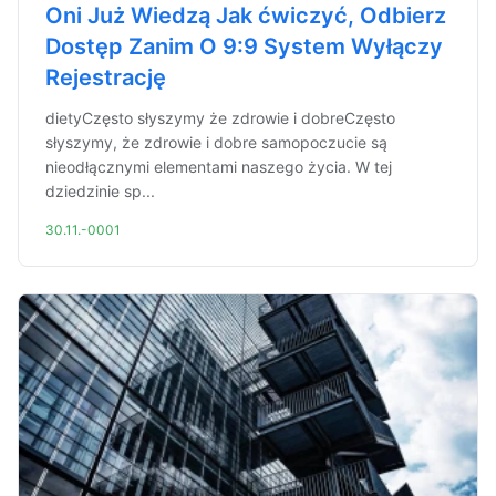
Oni Już Wiedzą Jak ćwiczyć, Odbierz
Dostęp Zanim O 9:9 System Wyłączy
Rejestrację
dietyCzęsto słyszymy że zdrowie i dobreCzęsto
słyszymy, że zdrowie i dobre samopoczucie są
nieodłącznymi elementami naszego życia. W tej
dziedzinie sp...
30.11.-0001