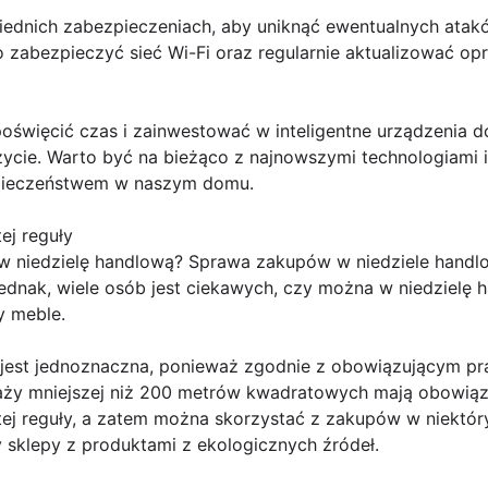
ednich zabezpieczeniach, aby uniknąć ewentualnych atakó
 zabezpieczyć sieć Wi-Fi oraz regularnie aktualizować o
poświęcić czas i zainwestować w inteligentne urządzenia 
 życie. Warto być na bieżąco z najnowszymi technologiami i
zpieczeństwem w naszym domu.
ej reguły
niedzielę handlową? Sprawa zakupów w niedziele handlo
 jednak, wiele osób jest ciekawych, czy można w niedziel
y meble.
 jest jednoznaczna, ponieważ zgodnie z obowiązującym pr
aży mniejszej niż 200 metrów kwadratowych mają obowiąz
 tej reguły, a zatem można skorzystać z zakupów w niektóry
y sklepy z produktami z ekologicznych źródeł.