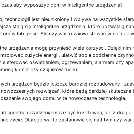
 czas aby wyposażyć dom w inteligentne urządzenia?
j technologii jest nieunikniony i wpływa na wszystkie sfer
jsze stają się inteligentne urządzenia, które pozwalają 
onów lub głosu. Ale czy warto zainwestować w nie i poświ
ntne urządzenia mogą przynieść wiele korzyści. Dzięki ni
trolować zużycie energii, ułatwić sobie codzienne czynno
ie sterować oświetleniem, ogrzewaniem, alarmem czy apa
mocą kamer czy czujników ruchu.
tnych urządzeń będzie jeszcze bardziej rozbudowany i za
j nowoczesnych rozwiązań, które będą bardziej skuteczne 
posażenie swojego domu w te nowoczesne technologie.
inteligentne urządzenia może być kosztowna, ale z drugiej 
enne życie. Dlatego warto zastanowić się nad tym czy wart