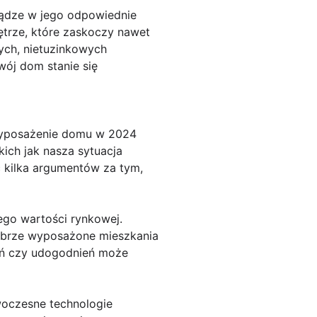
iądze w jego odpowiednie
ętrze, które zaskoczy nawet
ych, nietuzinkowych
wój dom stanie się
wyposażenie domu w 2024
kich jak nasza sytuacja
ć kilka argumentów za tym,
ego wartości rynkowej.
obrze wyposażone mieszkania
zeń czy udogodnień może
oczesne technologie