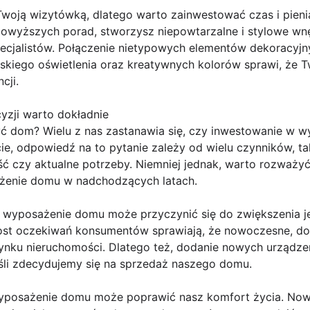
woją wizytówką, dlatego warto zainwestować czas i pien
powyższych porad, stworzysz niepowtarzalne i stylowe wn
ecjalistów. Połączenie nietypowych elementów dekoracyjn
erskiego oświetlenia oraz kreatywnych kolorów sprawi, że T
cji.
yzji warto dokładnie
 dom? Wielu z nas zastanawia się, czy inwestowanie w 
cie, odpowiedź na to pytanie zależy od wielu czynników, ta
ść czy aktualne potrzeby. Niemniej jednak, warto rozważy
żenie domu w nadchodzących latach.
 wyposażenie domu może przyczynić się do zwiększenia j
rost oczekiwań konsumentów sprawiają, że nowoczesne, d
rynku nieruchomości. Dlatego też, dodanie nowych urząd
śli zdecydujemy się na sprzedaż naszego domu.
wyposażenie domu może poprawić nasz komfort życia. Now