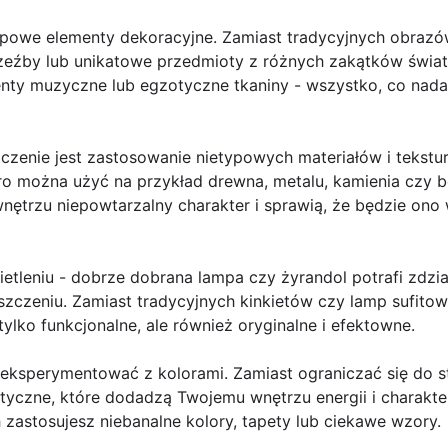
ypowe elementy dekoracyjne. Zamiast tradycyjnych obrazó
zeźby lub unikatowe przedmioty z różnych zakątków świa
menty muzyczne lub egzotyczne tkaniny - wszystko, co nad
zenie jest zastosowanie nietypowych materiałów i tekstur
oro można użyć na przykład drewna, metalu, kamienia czy 
ętrzu niepowtarzalny charakter i sprawią, że będzie ono 
etleniu - dobrze dobrana lampa czy żyrandol potrafi zdzia
zczeniu. Zamiast tradycyjnych kinkietów czy lamp sufitow
 tylko funkcjonalne, ale również oryginalne i efektowne.
się eksperymentować z kolorami. Zamiast ograniczać się do
tyczne, które dodadzą Twojemu wnętrzu energii i charakt
 zastosujesz niebanalne kolory, tapety lub ciekawe wzory.