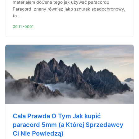
materiałem doCena tego jak używać paracordu
Paracord, znany również jako sznurek spadochronowy,
to ...
30.11.-0001
Cała Prawda O Tym Jak kupić
paracord 5mm (a Której Sprzedawcy
Ci Nie Powiedzą)