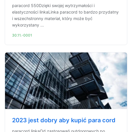
paracord 550Dzięki swojej wytrzymałości i
elastyczności linkaLinka paracord to bardzo przydatny
i wszechstronny materiał, który może być
wykorzystany ...
30.11.-0001
2023 jest dobry aby kupić para cord
paracord linkaOd zastosowań outdoorowych po