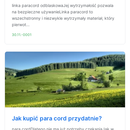
linka paracord odblaskowaJej wytrzymałość pozwala
na bezpieczne używanieLinka paracord to
wszechstronny i niezwykle wytrzymały materiał, który
pierwot...
30.11.-0001
Jak kupić para cord przydatnie?
para cordDlatego nie ma już potrzeby czekaniaJak w