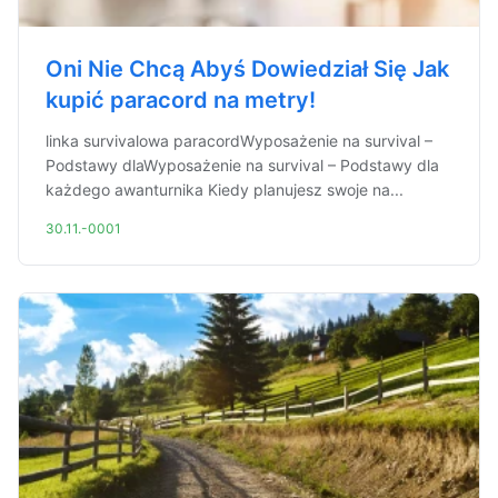
Oni Nie Chcą Abyś Dowiedział Się Jak
kupić paracord na metry!
linka survivalowa paracordWyposażenie na survival –
Podstawy dlaWyposażenie na survival – Podstawy dla
każdego awanturnika Kiedy planujesz swoje na...
30.11.-0001