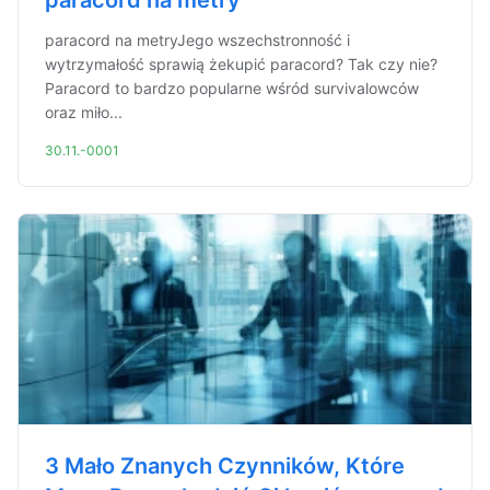
paracord na metry
paracord na metryJego wszechstronność i
wytrzymałość sprawią żekupić paracord? Tak czy nie?
Paracord to bardzo popularne wśród survivalowców
oraz miło...
30.11.-0001
3 Mało Znanych Czynników, Które