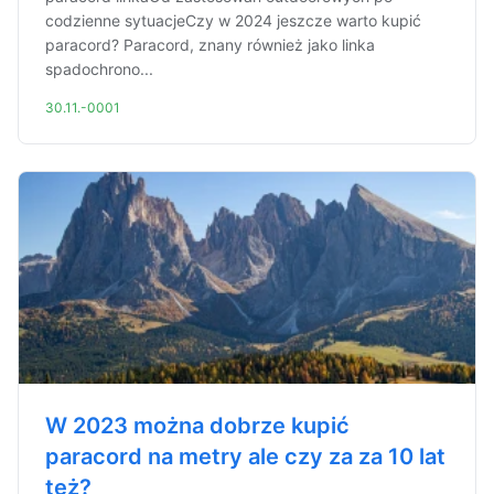
codzienne sytuacjeCzy w 2024 jeszcze warto kupić
paracord? Paracord, znany również jako linka
spadochrono...
30.11.-0001
W 2023 można dobrze kupić
paracord na metry ale czy za za 10 lat
też?