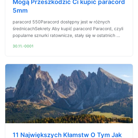
Mogą Przeszkodzić Ci kupić paracord
5mm
paracord 550Paracord dostępny jest w różnych
średnicachSekrety Aby kupić paracord Paracord, czyli
popularne sznurki ratownicze, stały się w ostatnich ...
30.11.-0001
11 Największych Kłamstw O Tym Jak