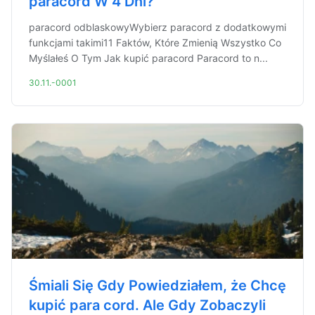
paracord W 4 Dni?
paracord odblaskowyWybierz paracord z dodatkowymi
funkcjami takimi11 Faktów, Które Zmienią Wszystko Co
Myślałeś O Tym Jak kupić paracord Paracord to n...
30.11.-0001
Śmiali Się Gdy Powiedziałem, że Chcę
kupić para cord. Ale Gdy Zobaczyli