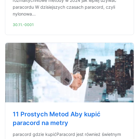
rozmaitychNowe metody w 2024 jak lepiej używać
paracordu W dzisiejszych czasach paracord, czyli
nylonowa...
30.11.-0001
11 Prostych Metod Aby kupić
paracord na metry
paracord gdzie kupićParacord jest również świetnym